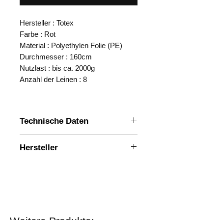
Hersteller : Totex
Farbe : Rot
Material : Polyethylen Folie (PE)
Durchmesser : 160cm
Nutzlast : bis ca. 2000g
Anzahl der Leinen : 8
Technische Daten
Durchmesser:
100cm
Hersteller
Nutzlast:
bis ca.
TOTEX Corporation
2000g
Masse:
180g