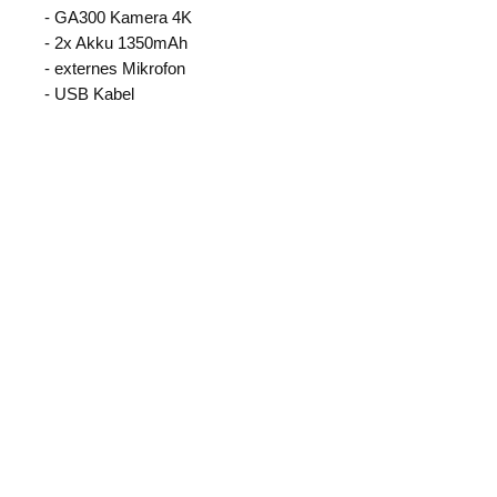
- GA300 Kamera 4K
- 2x Akku 1350mAh
- externes Mikrofon
- USB Kabel
- Fernbedienung
- Wasserdichtes Gehäuse
- Stativadapterhalterung
- Staubkappe
- Adapter
Weitere Produkte:
NEU